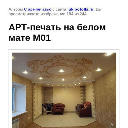
Альбом
С арт-печатью
с сайта
lukipotolki.ru
. Вы
просматриваете изображение 194 из 244
АРТ-печать на белом
мате М01