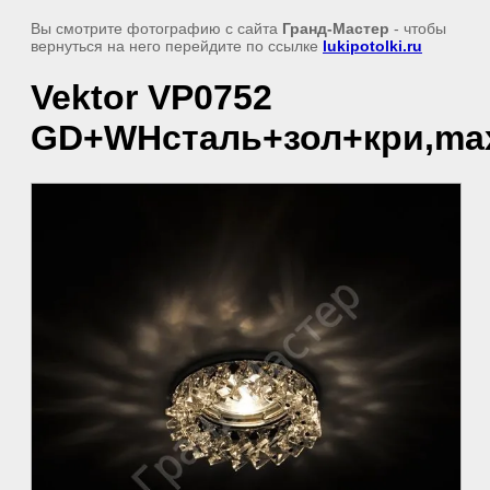
Вы смотрите фотографию с сайта
Гранд-Мастер
- чтобы
вернуться на него перейдите по ссылке
lukipotolki.ru
Vektor VP0752
GD+WHсталь+зол+кри,ma